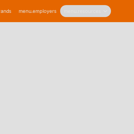
rands
menu.employers
menu.resources