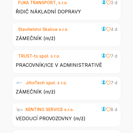
FUKA TRANSPORT, s.r.o.
2 d
ŘIDIČ NÁKLADNÍ DOPRAVY
Stavitelství Skalice s.r.o.
4 d
ZÁMEČNÍK (m/ž)
TRUST-ts spol. s r.o.
7 d
PRACOVNÍK/ICE V ADMINISTRATIVĚ
JihoTech spol. s r.o.
7 d
ZÁMEČNÍK (m/ž)
KENTING SERVICE s.r.o.
8 d
VEDOUCÍ PROVOZOVNY (m/ž)