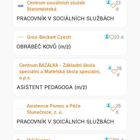
Centrum sociálních služeb
23
Staroměstská
d
PRACOVNÍK V SOCIÁLNÍCH SLUŽBÁCH
Groz-Beckert Czech
23 d
OBRÁBĚČ KOVŮ (m/ž)
Centrum BAZALKA - Základní škola
28
speciální a Mateřská škola speciální,
d
o.p.s.
ASISTENT PEDAGOGA (m/ž)
Asistence Pomoc a Péče
28
Slunečnice, z. ú.
d
PRACOVNÍK V SOICÁLNÍCH SLUŽBÁCH