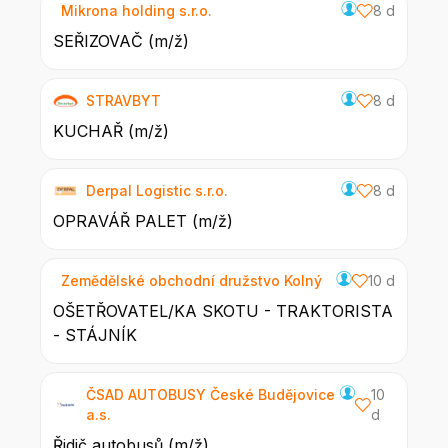
Mikrona holding s.r.o.
8 d
SEŘIZOVAČ (m/ž)
STRAVBYT
8 d
KUCHAŘ (m/ž)
Derpal Logistic s.r.o.
8 d
OPRAVÁŘ PALET (m/ž)
Zemědělské obchodní družstvo Kolný
10 d
OŠETŘOVATEL/KA SKOTU - TRAKTORISTA
- STÁJNÍK
ČSAD AUTOBUSY České Budějovice
10
a.s.
d
Řidič autobusů (m/ž)