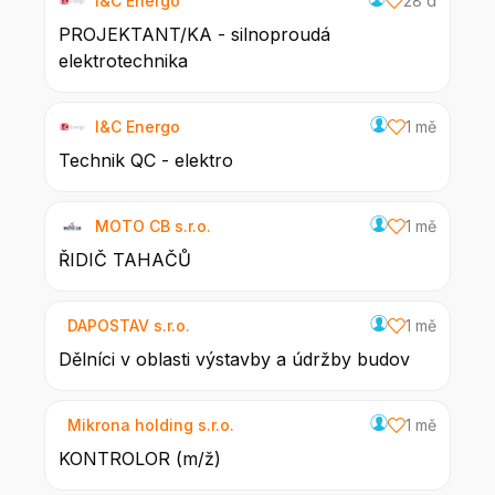
I&C Energo
28 d
PROJEKTANT/KA - silnoproudá
elektrotechnika
I&C Energo
1 mě
Technik QC - elektro
MOTO CB s.r.o.
1 mě
ŘIDIČ TAHAČŮ
DAPOSTAV s.r.o.
1 mě
Dělníci v oblasti výstavby a údržby budov
Mikrona holding s.r.o.
1 mě
KONTROLOR (m/ž)