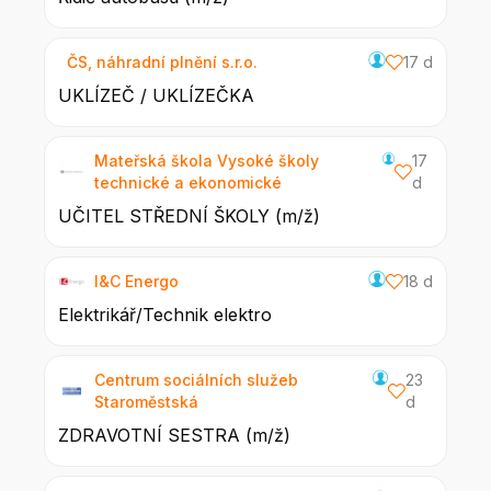
ČS, náhradní plnění s.r.o.
17 d
UKLÍZEČ / UKLÍZEČKA
Mateřská škola Vysoké školy
17
technické a ekonomické
d
UČITEL STŘEDNÍ ŠKOLY (m/ž)
I&C Energo
18 d
Elektrikář/Technik elektro
Centrum sociálních služeb
23
Staroměstská
d
ZDRAVOTNÍ SESTRA (m/ž)