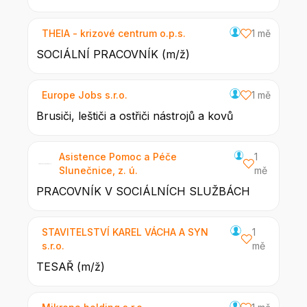
THEIA - krizové centrum o.p.s.
1 mě
SOCIÁLNÍ PRACOVNÍK (m/ž)
Europe Jobs s.r.o.
1 mě
Brusiči, leštiči a ostřiči nástrojů a kovů
Asistence Pomoc a Péče
1
Slunečnice, z. ú.
mě
PRACOVNÍK V SOCIÁLNÍCH SLUŽBÁCH
STAVITELSTVÍ KAREL VÁCHA A SYN
1
s.r.o.
mě
TESAŘ (m/ž)