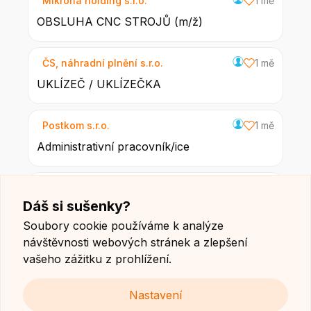
Mikrona holding s.r.o.
1 mě
OBSLUHA CNC STROJŮ (m/ž)
ČS, náhradní plnění s.r.o.
1 mě
UKLÍZEČ / UKLÍZEČKA
Postkom s.r.o.
1 mě
Administrativní pracovník/ice
Bohemia Manscraft, spol. s r.o.
1 mě
Dáš si sušenky?
MANIPULAČNÍ DĚLNÍK (m/ž)
Soubory cookie používáme k analýze
návštěvnosti webových stránek a zlepšení
I&C Energo
1 mě
vašeho zážitku z prohlížení.
ELEKTROMONTÉR
Nastavení