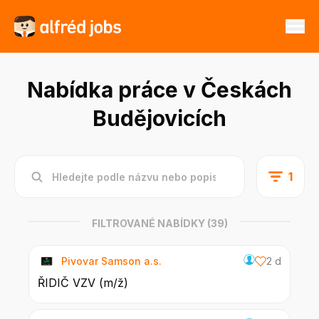
Nabídka práce v Českách
Budějovicích
1
FILTROVANÉ NABÍDKY
(39)
Pivovar Samson a.s.
2 d
ŘIDIČ VZV (m/ž)