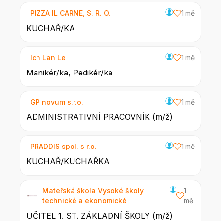
PIZZA IL CARNE, S. R. O.
1 mě
KUCHAŘ/KA
Ich Lan Le
1 mě
Manikér/ka, Pedikér/ka
GP novum s.r.o.
1 mě
ADMINISTRATIVNÍ PRACOVNÍK (m/ž)
PRADDIS spol. s r.o.
1 mě
KUCHAŘ/KUCHAŘKA
Mateřská škola Vysoké školy
1
technické a ekonomické
mě
UČITEL 1. ST. ZÁKLADNÍ ŠKOLY (m/ž)