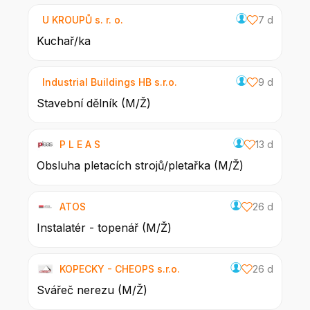
U KROUPŮ s. r. o.
7 d
Kuchař/ka
Industrial Buildings HB s.r.o.
9 d
Stavební dělník (M/Ž)
P L E A S
13 d
Obsluha pletacích strojů/pletařka (M/Ž)
ATOS
26 d
Instalatér - topenář (M/Ž)
KOPECKY - CHEOPS s.r.o.
26 d
Svářeč nerezu (M/Ž)