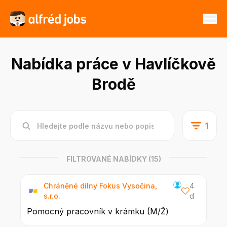
Nabídka práce v Havlíčkově
Brodě
1
FILTROVANÉ NABÍDKY
(15)
Chráněné dílny Fokus Vysočina,
4
s.r.o.
d
Pomocný pracovník v krámku (M/Ž)