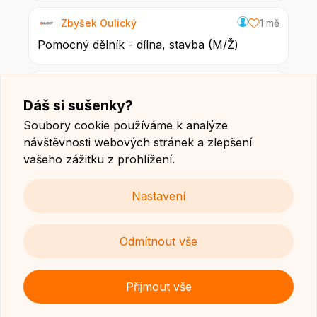
Zbyšek Oulický
1 mě
Pomocný dělník - dílna, stavba (M/Ž)
Základní škola EQ
1 mě
Dáš si sušenky?
Učitel/ka anglického jazyka na 2. stupni
Soubory cookie používáme k analýze
návštěvnosti webových stránek a zlepšení
KOPECKY - CHEOPS s.r.o.
1 mě
vašeho zážitku z prohlížení.
Montér/mechanik (M/Ž)
Nastavení
AB JET
1 mě
Dělník ve výrobě - brusič, zámečník (M/Ž)
Odmítnout vše
Přijmout vše