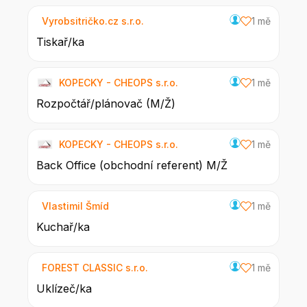
Vyrobsitričko.cz s.r.o.
1 mě
Tiskař/ka
KOPECKY - CHEOPS s.r.o.
1 mě
Rozpočtář/plánovač (M/Ž)
KOPECKY - CHEOPS s.r.o.
1 mě
Back Office (obchodní referent) M/Ž
Vlastimil Šmíd
1 mě
Kuchař/ka
FOREST CLASSIC s.r.o.
1 mě
Uklízeč/ka