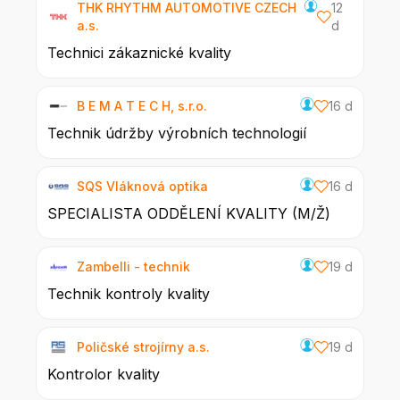
THK RHYTHM AUTOMOTIVE CZECH
12
a.s.
d
Technici zákaznické kvality
B E M A T E C H, s.r.o.
16 d
Technik údržby výrobních technologií
SQS Vláknová optika
16 d
SPECIALISTA ODDĚLENÍ KVALITY (M/Ž)
Zambelli - technik
19 d
Technik kontroly kvality
Poličské strojírny a.s.
19 d
Kontrolor kvality