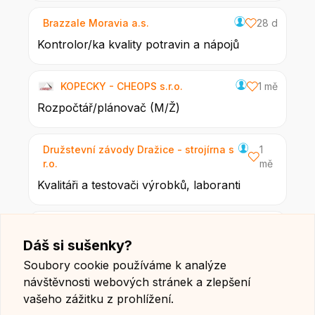
Brazzale Moravia a.s.
28 d
Kontrolor/ka kvality potravin a nápojů
KOPECKY - CHEOPS s.r.o.
1 mě
Rozpočtář/plánovač (M/Ž)
Družstevní závody Dražice - strojírna s
1
r.o.
mě
Kvalitáři a testovači výrobků, laboranti
CEC Praha a.s.
1 mě
Dáš si sušenky?
Krupiér/inspektor
Soubory cookie používáme k analýze
návštěvnosti webových stránek a zlepšení
Mikrona holding s.r.o.
1 mě
vašeho zážitku z prohlížení.
KONTROLOR (m/ž)