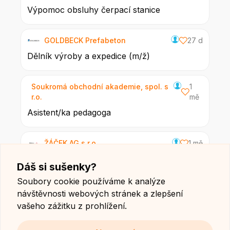
Výpomoc obsluhy čerpací stanice
GOLDBECK Prefabeton
27 d
Dělník výroby a expedice (m/ž)
Soukromá obchodní akademie, spol. s
1
r.o.
mě
Asistent/ka pedagoga
ŽÁČEK AG s.r.o.
1 mě
Vedoucí prodeje zemědělské techniky (m/ž)
Dáš si sušenky?
Soubory cookie používáme k analýze
SVĚRÁKOVÁ s.r.o.
1 mě
návštěvnosti webových stránek a zlepšení
Prodavači elektrotechniky
vašeho zážitku z prohlížení.