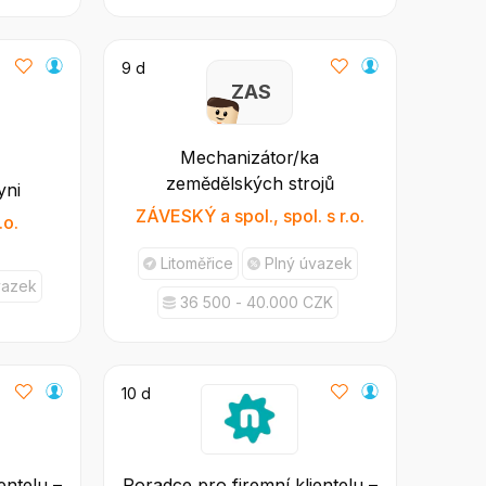
9 d
Z A S
Mechanizátor/ka
zemědělských strojů
yni
ZÁVESKÝ a spol., spol. s r.o.
.o.
Litoměřice
Plný úvazek
vazek
36 500 - 40.000 CZK
10 d
entelu –
Poradce pro firemní klientelu –