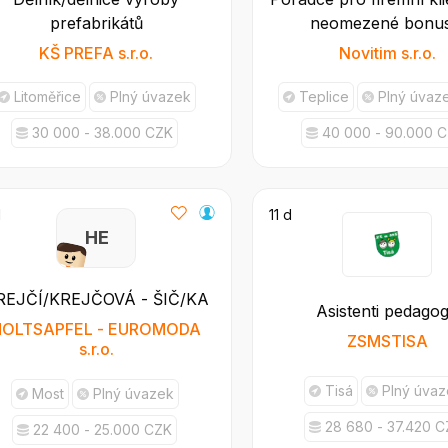
prefabrikátů
neomezené bonus
spolupráce na I
KŠ PREFA s.r.o.
Novitim s.r.o.
Litoměřice
Plný úvazek
Teplice
Plný úvaze
30 000 - 38.000 CZK
40 000 - 90.000 
d
11 d
H E
REJČÍ/KREJČOVÁ - ŠIČ/KA
Asistenti pedago
HOLTSAPFEL - EUROMODA
ZSMSTISA
s.r.o.
Tisá
Plný úva
Most
Plný úvazek
28 680 - 37.420 
22 400 - 25.000 CZK