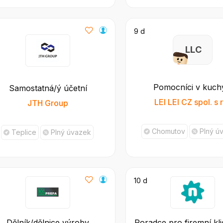
9 d
L L C
Pomocníci v kuch
Samostatná/ý účetní
LEI LEI CZ spol. s r
JTH Group
Chomutov
Plný ú
Teplice
Plný úvazek
10 d
Dělník/dělnice výroby
Poradce pro firemní kli