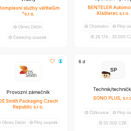
BENTELER Automot
Komplexní služby věřitelům
Klášterec s.r.o.
"s.r.o.
Chomutov
Plný ú
Okres Děčín
28 174 - 30.000 C
Částečný úvazek
8 d
S P
Technik/technič
Provozní zámečník
SONO PLUS, s.r.o
DS Smith Packaging Czech
Republic s.r.o.
Čížkovice
Plný ú
Okres Děčín
Plný úvazek
55 000 CZK