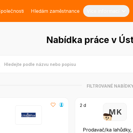
polečnosti
Hledám zaměstnance
Více informací
Nabídka práce v Ús
FILTROVANÉ NABÍDK
2 d
M K
Prodavač/ka lahůdky,