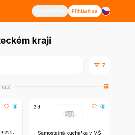
Vytvořit účet
Přihlásit se
teckém kraji
7
Y
(85)
2 d
 maso,
Samostatná kuchařka v MŠ