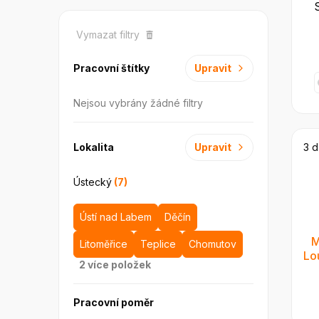
Vymazat filtry
Pracovní štítky
Upravit
Nejsou vybrány žádné filtry
Lokalita
Upravit
3 d
Ústecký
(7)
Ústí nad Labem
Děčín
M
Litoměřice
Teplice
Chomutov
Lo
2
více položek
Pracovní poměr