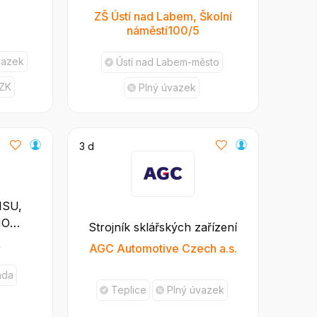
ZŠ Ústí nad Labem, Školní
náměstí100/5
vazek
Ústí nad Labem-město
CZK
Plný úvazek
3 d
ISU,
HO
Strojník sklářských zařízení
,
AGC Automotive Czech a.s.
áda
Teplice
Plný úvazek