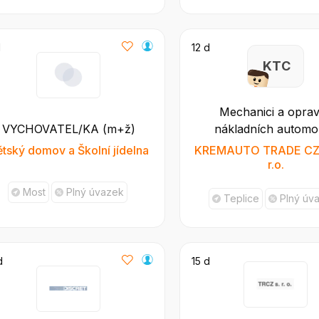
d
12 d
K T C
Mechanici a oprav
nákladních automo
VYCHOVATEL/KA (m+ž)
KREMAUTO TRADE CZ s
tský domov a Školní jídelna
r.o.
Most
Plný úvazek
Teplice
Plný úv
d
15 d