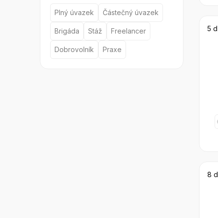
Plný úvazek
Částečný úvazek
5 d
Brigáda
Stáž
Freelancer
Dobrovolník
Praxe
8 d