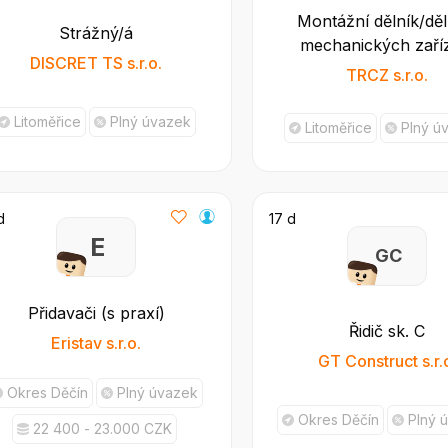
Montážní dělník/děl
Strážný/á
mechanických zaří
DISCRET TS s.r.o.
TRCZ s.r.o.
Litoměřice
Plný úvazek
Litoměřice
Plný ú
d
17 d
E
G C
Přidavači (s praxí)
Řidič sk. C
Eristav s.r.o.
GT Construct s.r.
Okres Děčín
Plný úvazek
Okres Děčín
Plný 
22 400 - 23.000 CZK