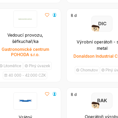
8 d
D I C
Vedoucí provozu,
šéfkuchař/ka
Výrobní operátoři - 
metal
Gastronomické centrum
POHODA s.r.o.
Donaldson Industrial CR
Litoměřice
Plný úvazek
Chomutov
Plný ú
40 000 - 42.000 CZK
8 d
B A K
Operátoři výrob
Vrátný