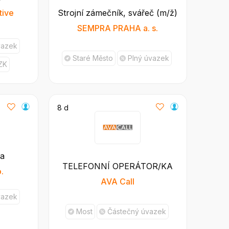
ive
Strojní zámečník, svářeč (m/ž)
SEMPRA PRAHA a. s.
vazek
Staré Město
Plný úvazek
ZK
8 d
ka
TELEFONNÍ OPERÁTOR/KA
.
AVA Call
vazek
Most
Částečný úvazek