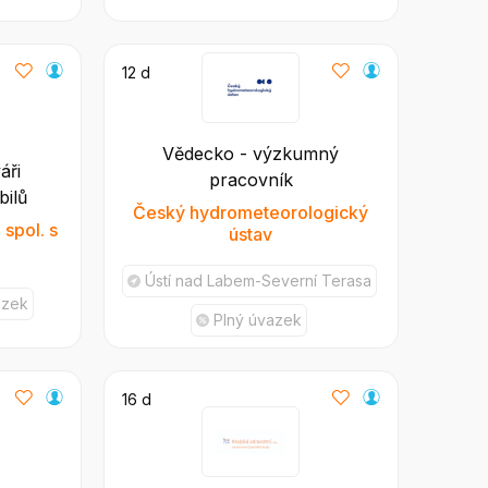
12 d
Vědecko - výzkumný
áři
pracovník
bilů
Český hydrometeorologický
pol. s
ústav
Ústí nad Labem-Severní Terasa
azek
Plný úvazek
16 d