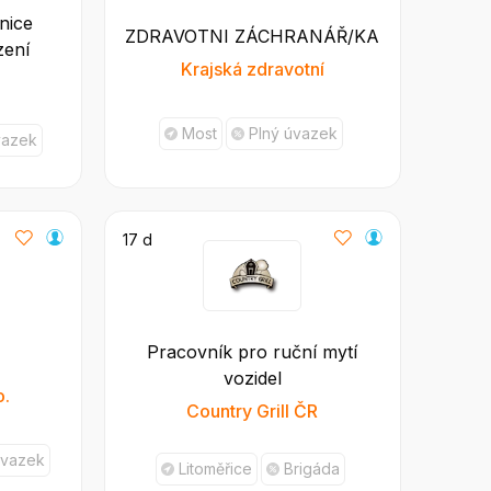
nice
ZDRAVOTNI ZÁCHRANÁŘ/KA
zení
Krajská zdravotní
Most
Plný úvazek
vazek
17 d
Pracovník pro ruční mytí
vozidel
o.
Country Grill ČR
úvazek
Litoměřice
Brigáda