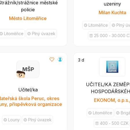
Strážník/strážnice městské
uzeniny
policie
Milan Kuchta
Město Litoměřice
Litoměřice
Plný ú
Litoměřice
Plný úvazek
25 000 - 30.000 
3 d
M Š P
UČITEL/KA ZEMĚP
Učitel/ka
HOSPODÁŘSKÉ
ateřská škola Peruc, okres
ZEMĚPISU
EKONOM, o.p.s.
uny, příspěvková organizace
Litoměřice
Brig
Louny
Plný úvazek
400 - 500 CZK