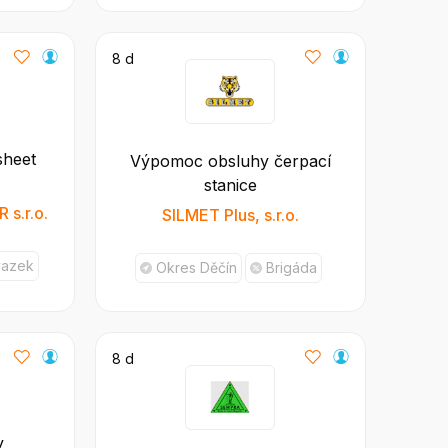
8 d
sheet
Výpomoc obsluhy čerpací
stanice
 s.r.o.
SILMET Plus, s.r.o.
vazek
Okres Děčín
Brigáda
8 d
y