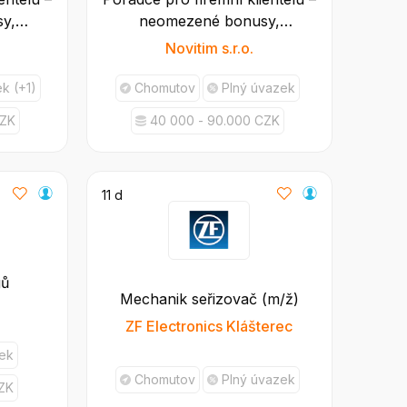
y,
neomezené bonusy,
ČO
spolupráce na IČO
Novitim s.r.o.
k (+1)
Chomutov
Plný úvazek
CZK
40 000 - 90.000 CZK
11 d
gů
Mechanik seřizovač (m/ž)
ZF Electronics Klášterec
zek
Chomutov
Plný úvazek
CZK